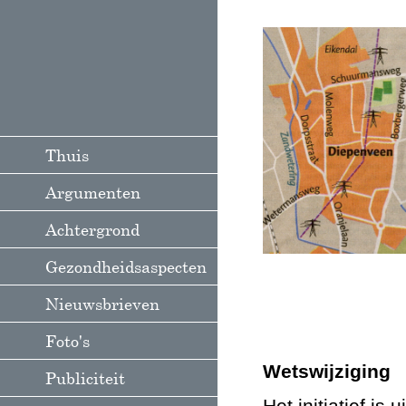
Thuis
Argumenten
Achtergrond
Gezondheidsaspecten
Nieuwsbrieven
Foto's
Wetswijziging
Publiciteit
Het initiatief i