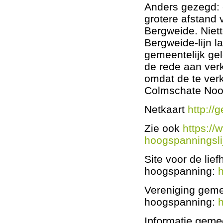
Anders gezegd: 
grotere afstand v
Bergweide. Niet
Bergweide-lijn 
gemeentelijk gel
de rede aan verk
omdat de te verk
Colmschate Noor
Netkaart
http://
Zie ook
https://
hoogspanningsli
Site voor de lie
hoogspanning:
Vereniging gemee
hoogspanning:
h
Informatie geme