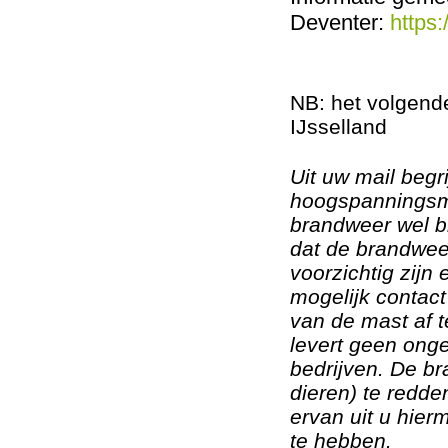
Deventer:
https
NB: het volgende
IJsselland
Uit uw mail begri
hoogspanningsma
brandweer wel bl
dat de brandweer
voorzichtig zijn
mogelijk contac
van de mast af 
levert geen ong
bedrijven.
De br
dieren) te redde
ervan uit u hie
te hebben.