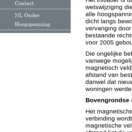
Contact
wetswijziging di
alle hoogspanni
NL Onder
dicht langs bew
Hoogspanning
vervanging door 
bestaande recht
voor 2005 gebou
Die ongelijke b
vanwege mogelij
magnetisch veld
afstand van bes
danwel dat nieu
woningen werde
Bovengrondse 
Het magnetische
verbinding word
magnetische veld