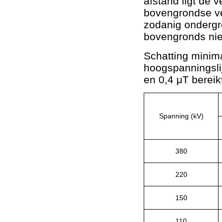
afstand ligt de 
bovengrondse ve
zodanig ondergr
bovengronds nie
Schatting minima
hoogspanningsli
en 0,4 μT bereik
Spanning (kV)
380
220
150
110